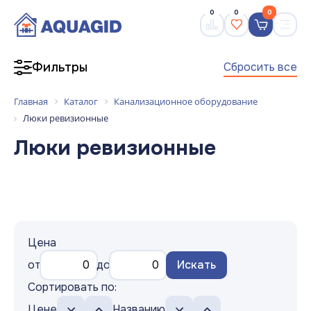
0
0
0
Сбросить все
Фильтры
Главная
Каталог
Канализационное оборудование
Люки ревизионные
Люки ревизионные
Цена
от
до
Искать
Сортировать по:
Цене
Названию