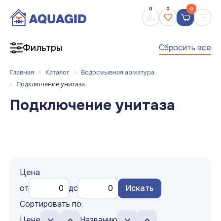
0
0
0
Сбросить все
Фильтры
Главная
Каталог
Водосмывная арматура
Подключение унитаза
Подключение унитаза
Цена
от
до
Искать
Сортировать по:
Цене
Названию